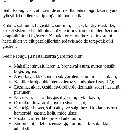
Sedir kabuğu, vücut üzerinde anti-enflamatuar, ağrı kesici, yara
iyileştirici etkilere sahip doğal bir antiseptiktir.
Kabuk, solunum, bağışıklık, sindirim, cinsel, kardiyovasküler, kas-
iskelet sistemleri dahil olmak üzere tüm vücut sistemleri üzerinde
terapötik bir etki gösterir. Kabuk ayrıca merkezi sinir sistemi
hastalıkları ve cilt patolojilerinin tedavisinde de terapötik etki
gösterir.
Sedir kabuğu şu hastalıklarda yardımcı olur:
Maksiller sinüzit, larenjit, bronşiyal astım, ayrıca tonsilit,
boğaz ağrısı;
Zayıf bağışıklık sonucu sık görülen solunum hastalıkları;
Kapiller kırılganlık, ateroskleroz ve miyokard zayıflığı;
Egzama, akne, çeşitli etyolojilerde dermatit, sedef hastalığı,
püstüller;
Nevrozlar, psiko-duygusal gerilim, uyku kaybı;
Osteokondroz, artrit, ayrıca siyatik, gut;
Karaciğer hasarı, safra akışı ve salgı bozuklukları, ayrıca
hemoroid, gastrit, kolit, mide ülseri;
Prostatit, infertilite, prostat adenomu;
Endometrit, adet düzensizliği, hormonal bozukluklar,
adneksit.