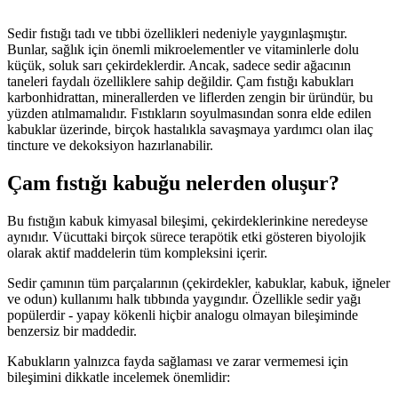
Sedir fıstığı tadı ve tıbbi özellikleri nedeniyle yaygınlaşmıştır.
Bunlar, sağlık için önemli mikroelementler ve vitaminlerle dolu
küçük, soluk sarı çekirdeklerdir. Ancak, sadece sedir ağacının
taneleri faydalı özelliklere sahip değildir. Çam fıstığı kabukları
karbonhidrattan, minerallerden ve liflerden zengin bir üründür, bu
yüzden atılmamalıdır. Fıstıkların soyulmasından sonra elde edilen
kabuklar üzerinde, birçok hastalıkla savaşmaya yardımcı olan ilaç
tincture ve dekoksiyon hazırlanabilir.
Çam fıstığı kabuğu nelerden oluşur?
Bu fıstığın kabuk kimyasal bileşimi, çekirdeklerinkine neredeyse
aynıdır. Vücuttaki birçok sürece terapötik etki gösteren biyolojik
olarak aktif maddelerin tüm kompleksini içerir.
Sedir çamının tüm parçalarının (çekirdekler, kabuklar, kabuk, iğneler
ve odun) kullanımı halk tıbbında yaygındır. Özellikle sedir yağı
popülerdir - yapay kökenli hiçbir analogu olmayan bileşiminde
benzersiz bir maddedir.
Kabukların yalnızca fayda sağlaması ve zarar vermemesi için
bileşimini dikkatle incelemek önemlidir: