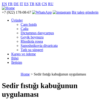
EN
FR
DE
IT
ES
TR
KR
CN
RU
+7 (922) 178-08-67
Bir talep gönderin
Ürünler
Çam fıstığı
Çağa
Dictamnus dasycarpus
Geyik boynuzu
Rhodiola rosea
Saposhnikovia divaricata
Tatlı su süngeri
Kargo ve ödeme
Bilgi
İletişim
Home
> Sedir fıstığı kabuğunun uygulaması
Sedir fıstığı kabuğunun
uygulaması