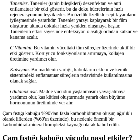
Tanenler
. Tanenler (tanin bileşikleri) dezenfektan ve anti-
enflamatuar bir etki gösterir, bu da doku hücrelerinin hızlı
rejenerasyonunu teşvik eder. Bu özellik özellikle septik yaraların
iyileşmesinde yararlıdır. Tanenler yarayı kaplayarak bir film
oluşturur, altında dokular hızla yeniden oluşmaya başlar.
Tanenlerin etkisi sayesinde enfeksiyon olasılığı ortadan kalkar ve
kanama azalır.
C Vitamini.
Bu vitamin vücuttaki tüm süreçler üzerinde aktif bir
etki gösterir. Koruyucu fonksiyonlarını artırmaya, kollajen
üretimine yardımcı olur.
Kalsiyum
. Bu maddenin varlığı, kabukların eklem ve kemik
sistemindeki enflamatuar süreçlerin tedavisinde kullanılmasına
olanak sağlar.
Glutamik asit
. Madde vücudun yaşlanmasını yavaşlatmaya
yardımcı olur, kas kütlesi oluşturmada yararlı olan büyüme
hormonunun üretiminde yer alır.
Çam fıstığı kabuğu %90'dan fazla karbonhidrattan oluşur, ağırlıklı
olarak liflerden (%60'ın üzerinde), bu nedenle önemli bir
karbonhidrat-mineral kompleksi kaynağı olarak kabul edilir.
Çam fıstığı kabuğu vücudu nasıl etkiler?