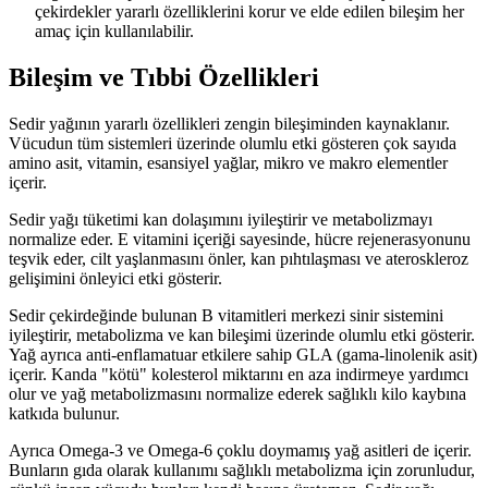
çekirdekler yararlı özelliklerini korur ve elde edilen bileşim her
amaç için kullanılabilir.
Bileşim ve Tıbbi Özellikleri
Sedir yağının yararlı özellikleri zengin bileşiminden kaynaklanır.
Vücudun tüm sistemleri üzerinde olumlu etki gösteren çok sayıda
amino asit, vitamin, esansiyel yağlar, mikro ve makro elementler
içerir.
Sedir yağı tüketimi kan dolaşımını iyileştirir ve metabolizmayı
normalize eder. E vitamini içeriği sayesinde, hücre rejenerasyonunu
teşvik eder, cilt yaşlanmasını önler, kan pıhtılaşması ve ateroskleroz
gelişimini önleyici etki gösterir.
Sedir çekirdeğinde bulunan B vitamitleri merkezi sinir sistemini
iyileştirir, metabolizma ve kan bileşimi üzerinde olumlu etki gösterir.
Yağ ayrıca anti-enflamatuar etkilere sahip GLA (gama-linolenik asit)
içerir. Kanda "kötü" kolesterol miktarını en aza indirmeye yardımcı
olur ve yağ metabolizmasını normalize ederek sağlıklı kilo kaybına
katkıda bulunur.
Ayrıca Omega-3 ve Omega-6 çoklu doymamış yağ asitleri de içerir.
Bunların gıda olarak kullanımı sağlıklı metabolizma için zorunludur,