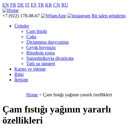
EN
FR
DE
IT
ES
TR
KR
CN
RU
+7 (922) 178-08-67
Bir talep gönderin
Ürünler
Çam fıstığı
Çağa
Dictamnus dasycarpus
Geyik boynuzu
Rhodiola rosea
Saposhnikovia divaricata
Tatlı su süngeri
Kargo ve ödeme
Bilgi
İletişim
Home
> Çam fıstığı yağının yararlı özellikleri
Çam fıstığı yağının yararlı
özellikleri