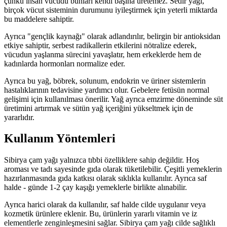
çünkü insan vücudu bunları kendi başına üretemez. Sedir yağı,
birçok vücut sisteminin durumunu iyileştirmek için yeterli miktarda
bu maddelere sahiptir.
Ayrıca "gençlik kaynağı" olarak adlandırılır, belirgin bir antioksidan
etkiye sahiptir, serbest radikallerin etkilerini nötralize ederek,
vücudun yaşlanma sürecini yavaşlatır, hem erkeklerde hem de
kadınlarda hormonları normalize eder.
Ayrıca bu yağ, böbrek, solunum, endokrin ve üriner sistemlerin
hastalıklarının tedavisine yardımcı olur. Gebelere fetüsün normal
gelişimi için kullanılması önerilir. Yağ ayrıca emzirme döneminde süt
üretimini artırmak ve sütün yağ içeriğini yükseltmek için de
yararlıdır.
Kullanım Yöntemleri
Sibirya çam yağı yalnızca tıbbi özelliklere sahip değildir. Hoş
aroması ve tadı sayesinde gıda olarak tüketilebilir. Çeşitli yemeklerin
hazırlanmasında gıda katkısı olarak sıklıkla kullanılır. Ayrıca saf
halde - günde 1-2 çay kaşığı yemeklerle birlikte alınabilir.
Ayrıca harici olarak da kullanılır, saf halde cilde uygulanır veya
kozmetik ürünlere eklenir. Bu, ürünlerin yararlı vitamin ve iz
elementlerle zenginleşmesini sağlar. Sibirya çam yağı cilde sağlıklı