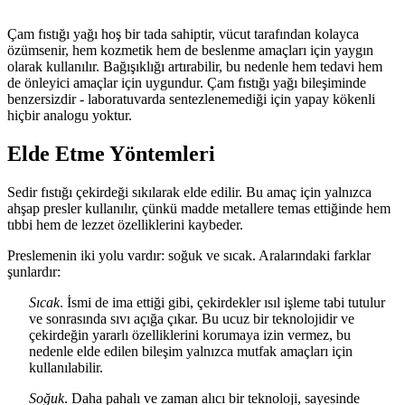
Çam fıstığı yağı hoş bir tada sahiptir, vücut tarafından kolayca
özümsenir, hem kozmetik hem de beslenme amaçları için yaygın
olarak kullanılır. Bağışıklığı artırabilir, bu nedenle hem tedavi hem
de önleyici amaçlar için uygundur. Çam fıstığı yağı bileşiminde
benzersizdir - laboratuvarda sentezlenemediği için yapay kökenli
hiçbir analogu yoktur.
Elde Etme Yöntemleri
Sedir fıstığı çekirdeği sıkılarak elde edilir. Bu amaç için yalnızca
ahşap presler kullanılır, çünkü madde metallere temas ettiğinde hem
tıbbi hem de lezzet özelliklerini kaybeder.
Preslemenin iki yolu vardır: soğuk ve sıcak. Aralarındaki farklar
şunlardır:
Sıcak
. İsmi de ima ettiği gibi, çekirdekler ısıl işleme tabi tutulur
ve sonrasında sıvı açığa çıkar. Bu ucuz bir teknolojidir ve
çekirdeğin yararlı özelliklerini korumaya izin vermez, bu
nedenle elde edilen bileşim yalnızca mutfak amaçları için
kullanılabilir.
Soğuk
. Daha pahalı ve zaman alıcı bir teknoloji, sayesinde